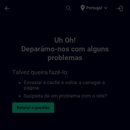
Avançar para Conteúdo Principal
Página carregada
place
expand_more
arrow_back
search
login
Portugal
Toc | SITRAIN
Uh Oh!
Deparámo-nos com alguns
problemas
Talvez queira fazê-lo:
Esvaziar a cache e voltar a carregar a
página.
Suspeita de um problema com o site?
Relatar a questão