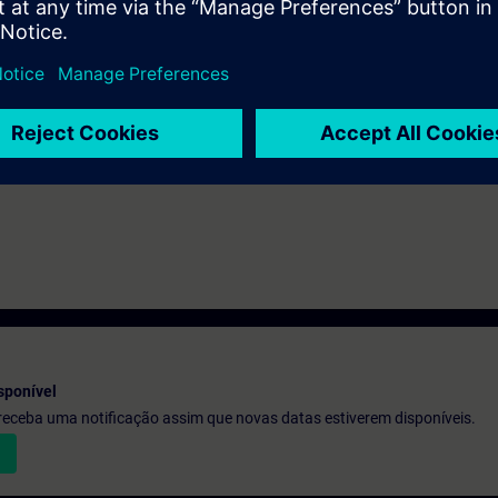
e access to the digital learning platform
SITRAIN access
– starting one w
ks after the end of the course.
ou can deepen or repeat the content of this Learning Event as well as co
opics.
sponível
e receba uma notificação assim que novas datas estiverem disponíveis.