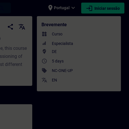
place
expand_more
login
earch
Portugal
Iniciar sessão
mação - Formação - Desenvolvimento profi
Brevemente
share
translate
widgets
Curso
)
Especialista
, this course
where_to_vote
DE
ssioning of
access_time
5 days
t different
sell
NC-ONE-UP
translate
EN