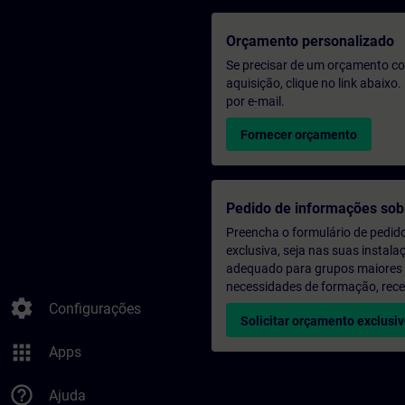
Orçamento personalizado
Se precisar de um orçamento co
aquisição, clique no link abaix
por e-mail.
Fornecer orçamento
Pedido de informações sob
Preencha o formulário de pedid
exclusiva, seja nas suas instala
adequado para grupos maiores (a
necessidades de formação, rec
settings
Configurações
Solicitar orçamento exclusi
apps
Apps
help_outline
Ajuda