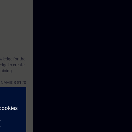
wledge for the
edge to create
raining
 SINAMICS S120
the machine and
s which