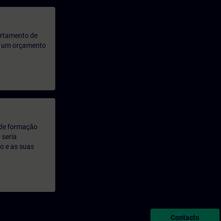
artamento de
rá um orçamento
 de formação
 seria
o e as suas
Contacto