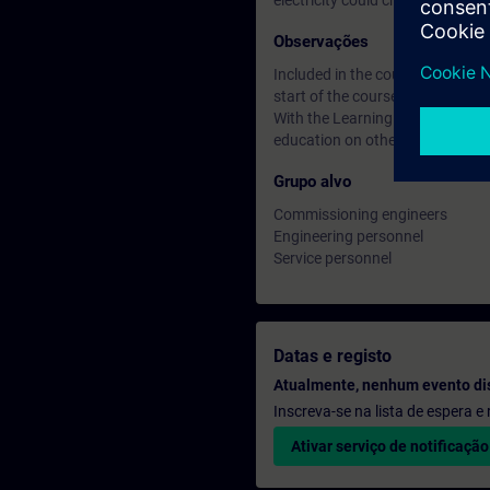
electricity could create.
Observações
Included in the course price: Fre
start of the course until two wee
With the Learning Membership, y
education on other interesting t
Grupo alvo
Commissioning engineers
Engineering personnel
Service personnel
Datas e registo
Atualmente, nenhum evento di
Inscreva-se na lista de espera 
Ativar serviço de notificação