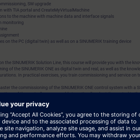
commissioning, SW upgrade
in with TIA portal and CreateMyVirtualMachine
ions to the machine with machine data and interface signals
n monitoring
hine
assignment
s on the PC (digital twin) as well as on a SINUMERIK training device
the SINUMERIK Solution Line, this course will provide you with the kno
ing of the SINUMERIK ONE as digital twin and real, as well as the knowl
urations. In practical exercises, you train commissioning and service on t
l master the commissioning of the SINUMERIK ONE control system with a
nctions of the controller, you are able to optimally adapt the control to 
of your machine.
al
IK 840DSL according to the course NC-84SL-SIP
nd experience to enable him or her to analyze risks and to avoid hazard