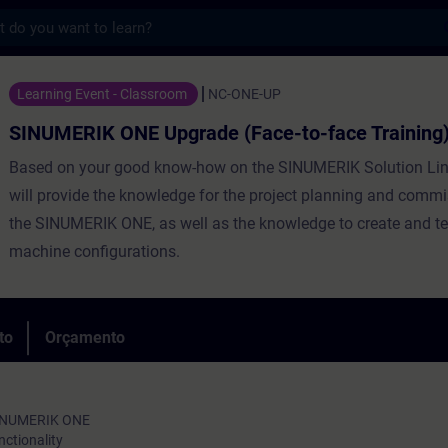
s
NE Upgrade (Face-to-face Training) - For
Learning Event - Classroom
NC-ONE-UP
SINUMERIK ONE Upgrade (Face-to-face Training
Based on your good know-how on the SINUMERIK Solution Line
will provide the knowledge for the project planning and commi
the SINUMERIK ONE, as well as the knowledge to create and tes
machine configurations.
to
Orçamento
SINUMERIK ONE
ctionality