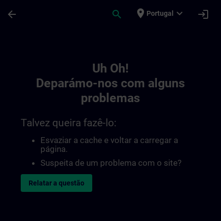
Avançar para Conteúdo Principal
Página carregada
place
expand_more
arrow_back
search
login
Portugal
Toc | SITRAIN
Uh Oh!
Deparámo-nos com alguns
problemas
Talvez queira fazê-lo:
Esvaziar a cache e voltar a carregar a
página.
Suspeita de um problema com o site?
Relatar a questão