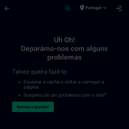
Avançar para Conteúdo Principal
Página carregada
place
expand_more
arrow_back
search
login
Portugal
Toc | SITRAIN
Uh Oh!
Deparámo-nos com alguns
problemas
Talvez queira fazê-lo:
Esvaziar a cache e voltar a carregar a
página.
Suspeita de um problema com o site?
Relatar a questão