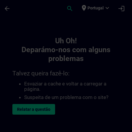
Avançar para Conteúdo Principal
Página carregada
place
expand_more
arrow_back
search
login
Portugal
Toc | SITRAIN
Uh Oh!
Deparámo-nos com alguns
problemas
Talvez queira fazê-lo:
Esvaziar a cache e voltar a carregar a
página.
Suspeita de um problema com o site?
Relatar a questão