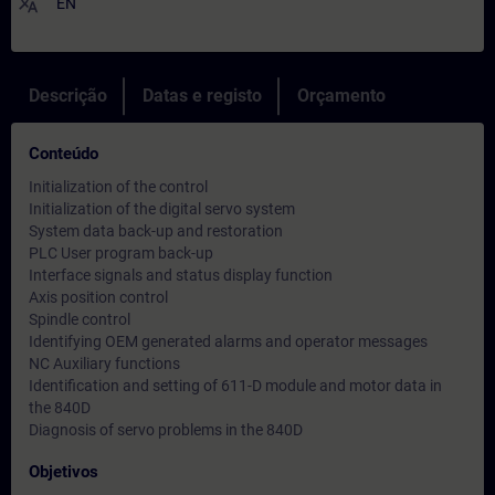
translate
EN
Descrição
Datas e registo
Orçamento
Conteúdo
Initialization of the control
Initialization of the digital servo system
System data back-up and restoration
PLC User program back-up
Interface signals and status display function
Axis position control
Spindle control
Identifying OEM generated alarms and operator messages
NC Auxiliary functions
Identification and setting of 611-D module and motor data in
the 840D
Diagnosis of servo problems in the 840D
Objetivos