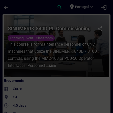
Avançar para Conteúdo Principal
Página carregada
place
expand_more
arrow_back
search
login
Portugal
Curso - SINUMERIK 840D PL Commissionin
SINUMERIK 840D PL Commissioning
share
Learning Event - Classroom
This course is for maintenance personnel of CNC
machines that utilize the SINUMERIK 840D / 810D
controls, using the MMC-103 or PCU-50 Operator
Interfaces. Personnel ...
Mais
Brevemente
widgets
Curso
where_to_vote
CA
access_time
4.5 days