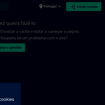
place
expand_more
login
earch
Portugal
Iniciar sessão
ez queira fazê-lo:
Esvaziar a cache e voltar a carregar a página.
Suspeita de um problema com o site?
atar a questão