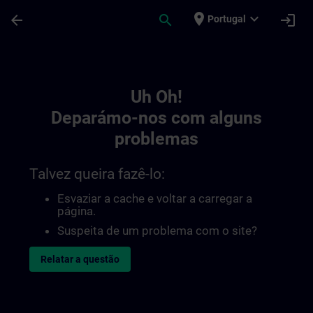
Avançar para Conteúdo Principal
Página carregada
place
expand_more
arrow_back
search
login
Portugal
Toc | SITRAIN
Uh Oh!
Deparámo-nos com alguns
problemas
Talvez queira fazê-lo:
Esvaziar a cache e voltar a carregar a
página.
Suspeita de um problema com o site?
Relatar a questão