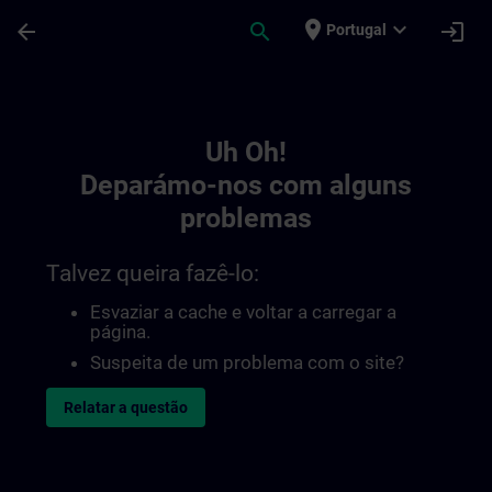
Avançar para Conteúdo Principal
Página carregada
place
expand_more
arrow_back
search
login
Portugal
Toc | SITRAIN
Uh Oh!
Deparámo-nos com alguns
problemas
Talvez queira fazê-lo:
Esvaziar a cache e voltar a carregar a
página.
Suspeita de um problema com o site?
Relatar a questão