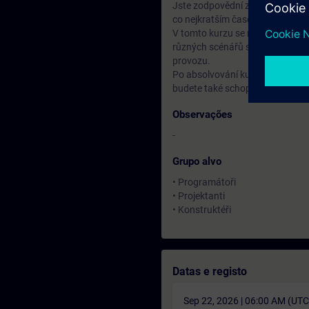
Jste zodpovědní za spolehlivý 
co nejkratším čase a obnovit pr
V tomto kurzu se naučíte, jak 
různých scénářů si procvičíte v
provozu.
Po absolvování kurzu budete scho
budete také schopni upravit par
Observações
-
Grupo alvo
• Programátoři
• Projektanti
• Konstruktéři
Datas e registo
Sep 22, 2026 | 06:00 AM (UT