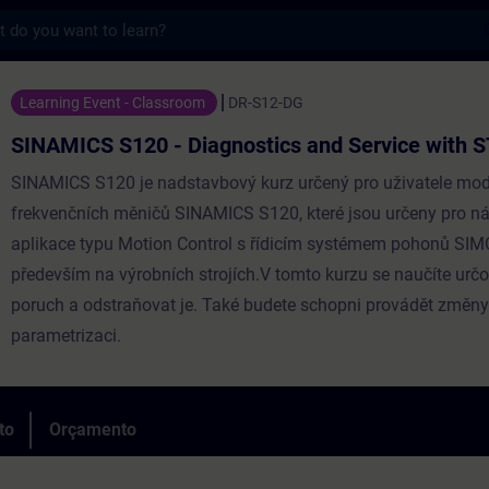
s
20 - Diagnostics and Service with STARTE
Learning Event - Classroom
DR-S12-DG
SINAMICS S120 - Diagnostics and Service with
SINAMICS S120 je nadstavbový kurz určený pro uživatele mod
frekvenčních měničů SINAMICS S120, které jsou určeny pro n
aplikace typu Motion Control s řídicím systémem pohonů SIM
především na výrobních strojích.V tomto kurzu se naučíte určo
poruch a odstraňovat je. Také budete schopni provádět změny
parametrizaci.
to
Orçamento