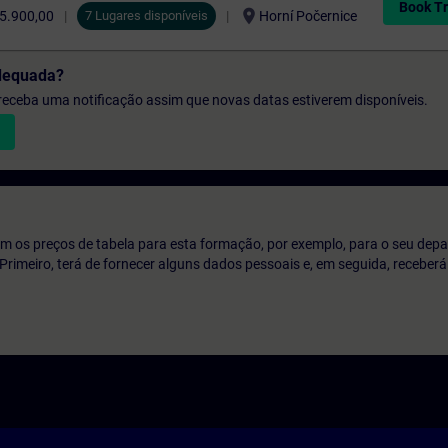
Book Tr
location_on
5.900,00
7 Lugares disponíveis
Horní Počernice
dequada?
e receba uma notificação assim que novas datas estiverem disponíveis.
m os preços de tabela para esta formação, por exemplo, para o seu dep
o. Primeiro, terá de fornecer alguns dados pessoais e, em seguida, recebe