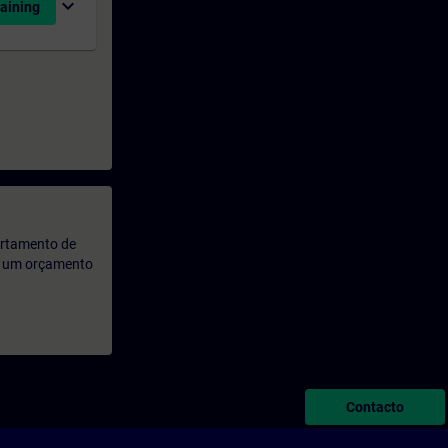
expand_more
aining
artamento de
rá um orçamento
Contacto