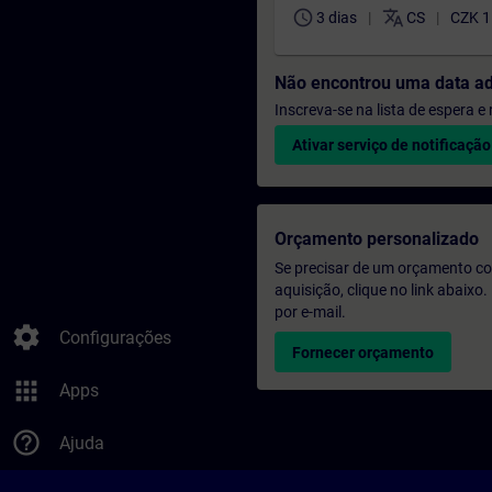
schedule
translate
3 dias
CS
CZK 1
Não encontrou uma data a
Inscreva-se na lista de espera 
Ativar serviço de notificação
Orçamento personalizado
Se precisar de um orçamento co
aquisição, clique no link abaix
por e-mail.
settings
Configurações
Fornecer orçamento
apps
Apps
help_outline
Ajuda