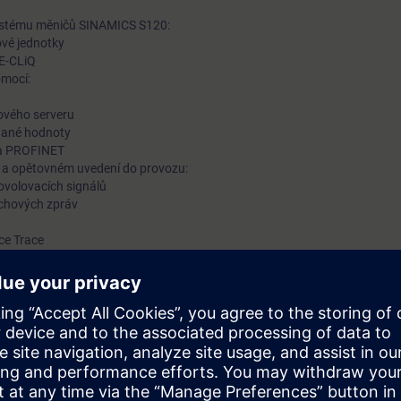
systému měničů SINAMICS S120:
ové jednotky
VE-CLiQ
omocí:
ového serveru
ádané hodnoty
 a PROFINET
 a opětovném uvedení do provozu:
ovolovacích signálů
uchových zpráv
ce Trace
cího panelu a měřicích funkcí
tky, motoru, snímače a kabeláže
dnotky, motoru a snímače
funkcemi Safety Integrated
ých sestavách s měniči SINAMICS S120 v provedení Booksize