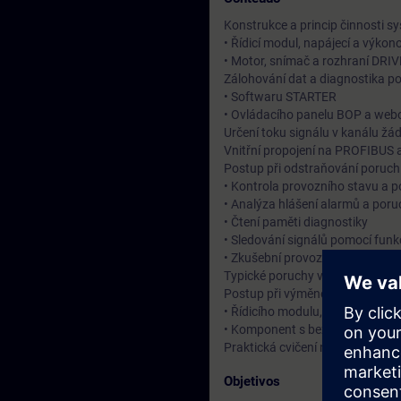
Konstrukce a princip činnosti 
• Řídicí modul, napájecí a výkon
• Motor, snímač a rozhraní DRI
Zálohování dat a diagnostika p
• Softwaru STARTER
• Ovládacího panelu BOP a web
Určení toku signálu v kanálu ž
Vnitřní propojení na PROFIBUS
Postup při odstraňování poruch
• Kontrola provozního stavu a p
• Analýza hlášení alarmů a por
• Čtení paměti diagnostiky
• Sledování signálů pomocí funk
• Zkušební provoz pomocí ovláda
Typické poruchy výkonové jedno
Postup při výměně:
• Řídicího modulu, výkonové je
• Komponent s bezpečnostními 
Praktická cvičení na tréninkov
Objetivos