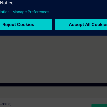
provoz pohonného systému SINAMICS S120. Pokud dojde k poruše, je nutné
ovoz.
správně a bezpečně zacházet s pohony SINAMICS S120 v případě poruchy.
hodná opatření, jako je zálohování dat, výměna komponent a opětovné uv
pni rychleji určit příčinu poruch a odstranit ji. Při změnách na zařízení
ametrizaci.
C+00:00)