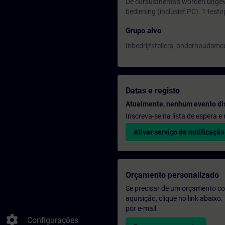
De cursusthema's worden uitgev
bediening (inclusief PC). 1 testo
Grupo alvo
Inbedrijfstellers, onderhouds
Datas e registo
Atualmente, nenhum evento di
Inscreva-se na lista de espera 
Ativar serviço de notificação
Orçamento personalizado
Se precisar de um orçamento co
aquisição, clique no link abaix
por e-mail.
settings
Configurações