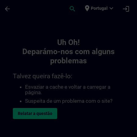
Avançar para Conteúdo Principal
Página carregada
place
expand_more
arrow_back
search
login
Portugal
Toc | SITRAIN
Uh Oh!
Deparámo-nos com alguns
problemas
Talvez queira fazê-lo:
Esvaziar a cache e voltar a carregar a
página.
Suspeita de um problema com o site?
Relatar a questão