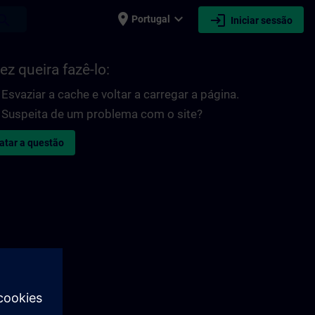
place
expand_more
login
earch
Portugal
Iniciar sessão
ez queira fazê-lo:
Esvaziar a cache e voltar a carregar a página.
Suspeita de um problema com o site?
atar a questão