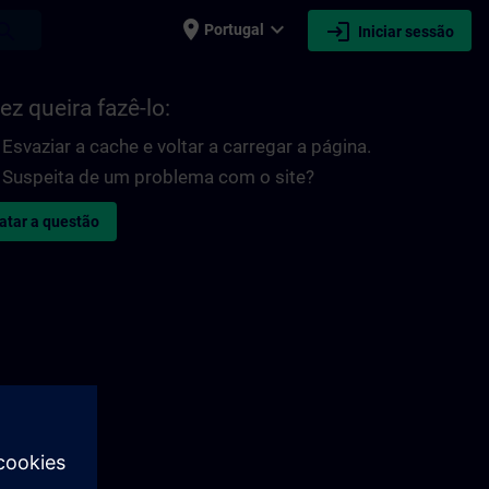
place
expand_more
login
earch
Portugal
Iniciar sessão
ez queira fazê-lo:
Esvaziar a cache e voltar a carregar a página.
Suspeita de um problema com o site?
atar a questão