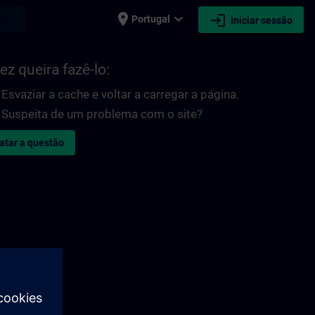
place
expand_more
login
earch
Portugal
Iniciar sessão
ez queira fazê-lo:
Esvaziar a cache e voltar a carregar a página.
Suspeita de um problema com o site?
atar a questão