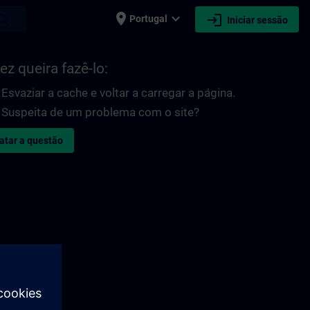
place
expand_more
login
earch
Portugal
Iniciar sessão
ez queira fazê-lo:
Esvaziar a cache e voltar a carregar a página.
Suspeita de um problema com o site?
atar a questão