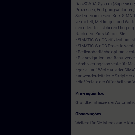
Das SCADA-System (Supervisory 
Prozessen, Fertigungsabläufen,
Sie lernen in diesem Kurs SIMAT
vermittelt, Meldungen und Werte
den erlernten, sicheren Umgang 
Nach dem Kurs können Sie:
• SIMATIC WinCC effizient und si
• SIMATIC WinCC Projekte verste
• Bedienoberfläche optimal gest
• Bildnavigation und Benutzerve
• Archivierungskonzepte für M
• gezielt auf Werte aus der SIM
• anwenderdefinierte Skripte ers
• die Vorteile der Offenheit von
Pré-requisitos
Grundkenntnisse der Automatis
Observações
Weitere für Sie interessante Kur