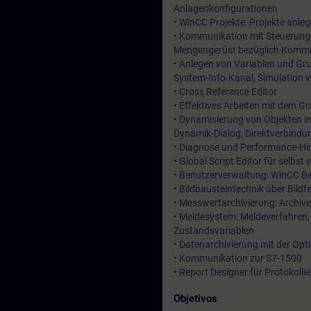
Anlagenkonfigurationen
• WinCC Projekte: Projekte anleg
• Kommunikation mit Steuerunge
Mengengerüst bezüglich Kommu
• Anlegen von Variablen und Gru
System-Info-Kanal, Simulation 
• Cross Reference Editor
• Effektives Arbeiten mit dem G
• Dynamisierung von Objekten i
Dynamik-Dialog, Direktverbindun
• Diagnose und Performance-Hin
• Global Script Editor für selbs
• Benutzerverwaltung: WinCC B
• Bildbausteintechnik über Bild
• Messwertarchivierung: Archive
• Meldesystem: Meldeverfahren,
Zustandsvariablen
• Datenarchivierung mit der Opt
• Kommunikation zur S7-1500
• Report Designer für Protokolli
Objetivos