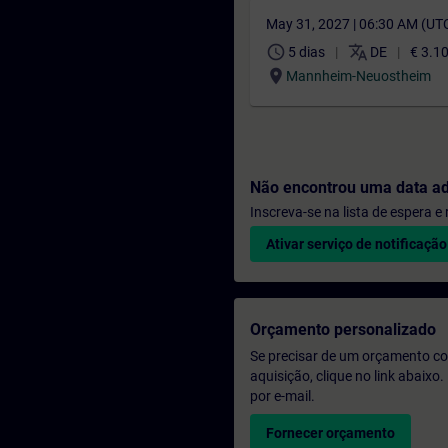
May 31, 2027 | 06:30 AM (UT
schedule
translate
5 dias
DE
€ 3.1
location_on
Mannheim-Neuostheim
Não encontrou uma data a
Inscreva-se na lista de espera 
Ativar serviço de notificação
Orçamento personalizado
Se precisar de um orçamento co
aquisição, clique no link abaix
por e-mail.
Fornecer orçamento