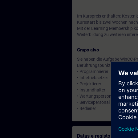
Im Kurspreis enthalten: Kostenl
Kursstart bis zwei Wochen nach
Mit der Learning Membership kön
Weiterbildung zu weiteren inte
Grupo alvo
Sie haben die Aufgabe WinCC-Pro
Berührungspunkte mit WinCC hatt
• Programmierer
• Inbetriebsetzer
• Projektierer
• Instandhalter
• Wartungspersonal
• Servicepersonal
• Bediener
Datas e registo