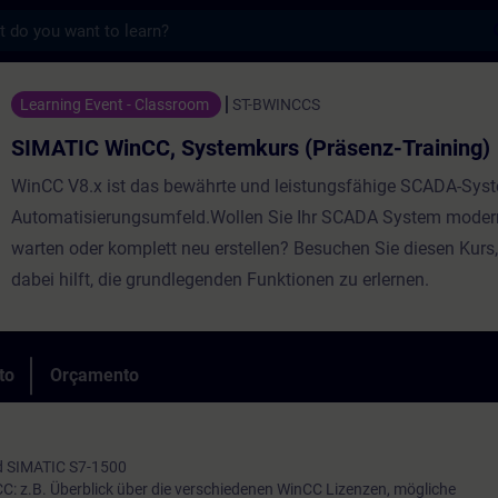
s
CC, Systemkurs (Präsenz-Training) - Form
Learning Event - Classroom
ST-BWINCCS
SIMATIC WinCC, Systemkurs (Präsenz-Training)
WinCC V8.x ist das bewährte und leistungsfähige SCADA-Sys
Automatisierungsumfeld.Wollen Sie Ihr SCADA System modern
warten oder komplett neu erstellen? Besuchen Sie diesen Kurs,
dabei hilft, die grundlegenden Funktionen zu erlernen.
to
Orçamento
d SIMATIC S7-1500
C: z.B. Überblick über die verschiedenen WinCC Lizenzen, mögliche