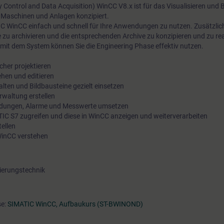
Control and Data Acquisition) WinCC V8.x ist für das Visualisieren und 
 Maschinen und Anlagen konzipiert.
IC WinCC einfach und schnell für Ihre Anwendungen zu nutzen. Zusätzlic
 zu archivieren und die entsprechenden Archive zu konzipieren und zu rea
mit dem System können Sie die Engineering Phase effektiv nutzen.
cher projektieren
hen und editieren
alten und Bildbausteine gezielt einsetzen
rwaltung erstellen
eldungen, Alarme und Messwerte umsetzen
ATIC S7 zugreifen und diese in WinCC anzeigen und weiterverarbeiten
tellen
 WinCC verstehen
ierungstechnik
se:
SIMATIC WinCC, Aufbaukurs (ST-BWINOND)