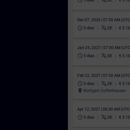
schedule
translate
5 dias
DE
€ 3.1
Dec 07, 2026 | 07:30 AM (UT
schedule
translate
5 dias
DE
€ 3.1
Jan 25, 2027 | 07:30 AM (UT
schedule
translate
5 dias
DE
€ 3.1
Feb 22, 2027 | 07:30 AM (UT
schedule
translate
5 dias
DE
€ 3.1
location_on
Stuttgart-Zuffenhausen
Apr 12, 2027 | 06:30 AM (UT
schedule
translate
5 dias
DE
€ 3.1