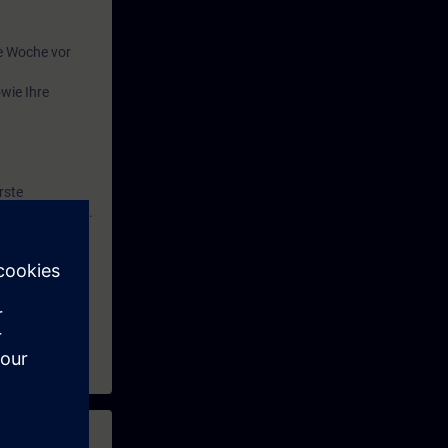
e Woche vor
wie Ihre
rste
gang mit WinCC.