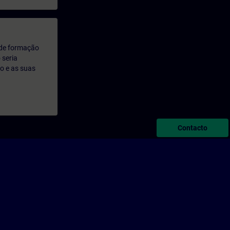
 de formação
 seria
o e as suas
Contacto