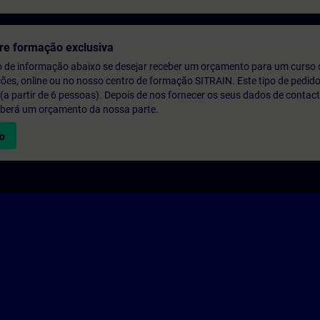
re formação exclusiva
o de informação abaixo se desejar receber um orçamento para um curso
ções, online ou no nosso centro de formação SITRAIN. Este tipo de pedido
 partir de 6 pessoas). Depois de nos fornecer os seus dados de contact
eberá um orçamento da nossa parte.
vo