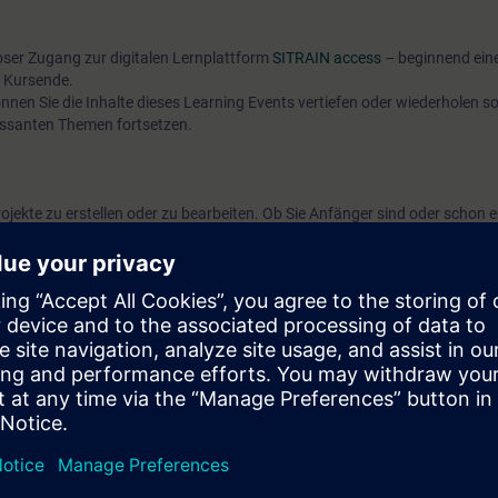
oser Zugang zur digitalen Lernplattform
SITRAIN access
– beginnend ein
 Kursende.
nen Sie die Inhalte dieses Learning Events vertiefen oder wiederholen so
ressanten Themen fortsetzen.
jekte zu erstellen oder zu bearbeiten. Ob Sie Anfänger sind oder schon e
en, dieser Kurs zeigt Ihnen viel Neues und gibt Ihnen Sicherheit im Um