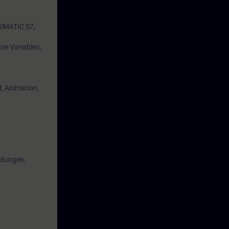
SIMATIC S7,
rne Variablen,
, Animation,
ldungen,