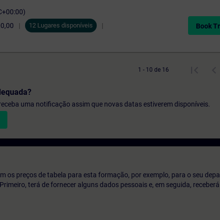
C+00:00)
00,00
12 Lugares disponíveis
Book Tr
1 - 10 de 16
dequada?
e receba uma notificação assim que novas datas estiverem disponíveis.
m os preços de tabela para esta formação, por exemplo, para o seu dep
o. Primeiro, terá de fornecer alguns dados pessoais e, em seguida, recebe