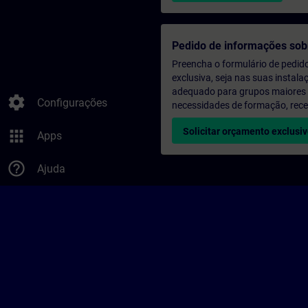
Pedido de informações sob
Preencha o formulário de pedid
exclusiva, seja nas suas instala
adequado para grupos maiores (a
settings
Configurações
necessidades de formação, rec
Solicitar orçamento exclusi
apps
Apps
help_outline
Ajuda