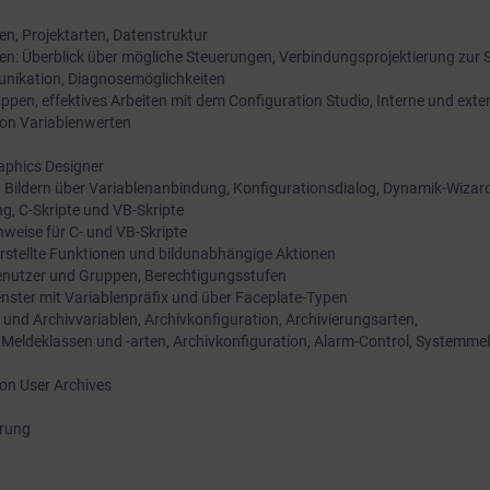
en, Projektarten, Datenstruktur
n: Überblick über mögliche Steuerungen, Verbindungsprojektierung zur 
nikation, Diagnosemöglichkeiten
ppen, effektives Arbeiten mit dem Configuration Studio, Interne und exte
von Variablenwerten
raphics Designer
n Bildern über Variablenanbindung, Konfigurationsdialog, Dynamik-Wizard
g, C-Skripte und VB-Skripte
weise für C- und VB-Skripte
t erstellte Funktionen und bildunabhängige Aktionen
enutzer und Gruppen, Berechtigungsstufen
fenster mit Variablenpräfix und über Faceplate-Typen
 und Archivvariablen, Archivkonfiguration, Archivierungsarten,
 Meldeklassen und -arten, Archivkonfiguration, Alarm-Control, Systemme
ion User Archives
erung