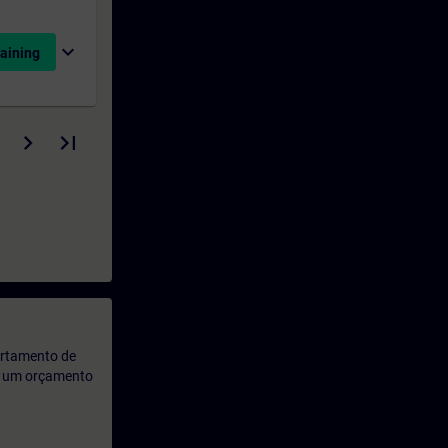
expand_more
aining
artamento de
rá um orçamento