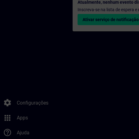
Atualmente, nenhum evento di
Inscreva-se na lista de espera 
Ativar serviço de notificação
settings
Configurações
apps
Apps
help_outline
Ajuda