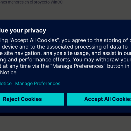
ones menores en el proyecto WinCC
rmática.
nerales de automatización industrial.
o a personal de mantenimiento, enfocado en las tareas generales de
mentación de modificaciones menores sobre el sistema SCADA WinCC
ación.