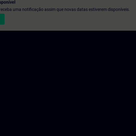
sponível
e receba uma notificação assim que novas datas estiverem disponíveis.