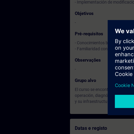
- Implementación de modificaci
Objetivos
-
Pré-requisitos
- Conocimientos básicos de info
- Familiaridad con conceptos ge
Observações
-
Grupo alvo
El curso se encontrará orientad
operación, diagnóstico e imple
y su infraestructura de virtualiz
Datas e registo