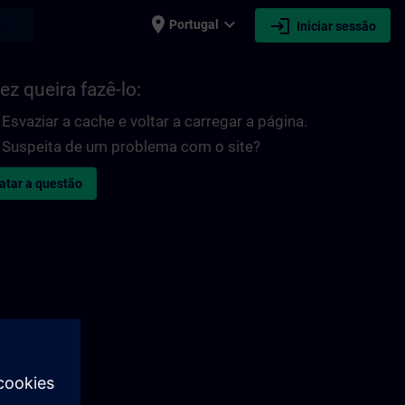
place
expand_more
login
earch
Portugal
Iniciar sessão
ez queira fazê-lo:
Esvaziar a cache e voltar a carregar a página.
Suspeita de um problema com o site?
atar a questão