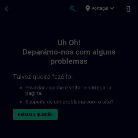
Avançar para Conteúdo Principal
Página carregada
place
expand_more
arrow_back
search
login
Portugal
Toc | SITRAIN
Uh Oh!
Deparámo-nos com alguns
problemas
Talvez queira fazê-lo:
Esvaziar a cache e voltar a carregar a
página.
Suspeita de um problema com o site?
Relatar a questão