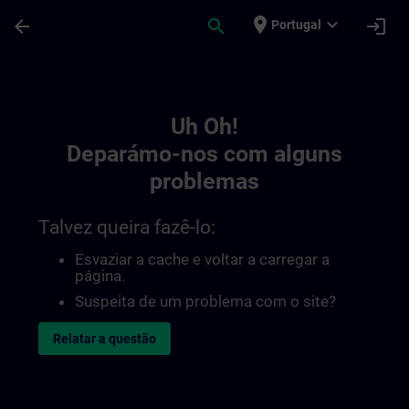
Avançar para Conteúdo Principal
Página carregada
place
expand_more
arrow_back
search
login
Portugal
Toc | SITRAIN
Uh Oh!
Deparámo-nos com alguns
problemas
Talvez queira fazê-lo:
Esvaziar a cache e voltar a carregar a
página.
Suspeita de um problema com o site?
Relatar a questão