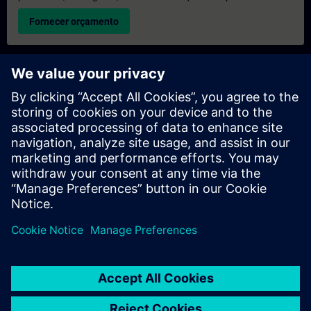
Fornecer orçamento
Pedido de informações sobre formação exclusiva
Preencha o formulário de pedido de informação abaixo se
desejar receber um orçamento para um curso de formação
exclusiva, seja nas suas instalações, online ou no nosso centro
de formação SITRAIN. Este tipo de pedido seria adequado para
grupos maiores (a partir de 6 pessoas). Depois de nos fornecer
os seus dados de contacto e as suas necessidades de
formação, receberá um orçamento da nossa parte.
Solicitar orçamento exclusivo