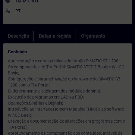
sell
TIA-MICRO1
translate
PT
Descrição
Datas e registo
Orçamento
Conteúdo
Apresentação e características da família SIMATIC S7-1200;
Os componentes do TIA Portal: SIMATIC STEP 7 Basic e WinCC
Basic;
Configuração e parametrização do hardware do SIMATIC S7-
1200 com o TIA Portal;
Endereçamento e cablagem dos módulos de sinal;
Execução de programas em LAD ou FBD;
Operações Binárias e Digitais;
Introdução ao Interface Homem-Máquina (HMI) e ao software
WinCC Basic;
Gravação e documentação de alterações em programas com o
TIA Portal;
Aprofundamento da compreensão dos conteúdos, através da