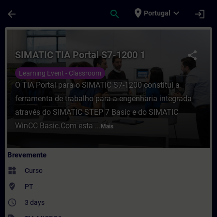
Avançar para Conteúdo Principal
Página carregada
place
expand_more
arrow_back
search
login
Portugal
Curso - SIMATIC TIA Portal S7-1200 1 - F
SIMATIC TIA Portal S7-1200 1
share
Learning Event - Classroom
O TIA Portal para o SIMATIC S7-1200 constitui a
ferramenta de trabalho para a engenharia integrada
através do SIMATIC STEP 7 Basic e do SIMATIC
WinCC Basic.Com esta ...
Mais
Brevemente
widgets
Curso
where_to_vote
PT
access_time
3 days