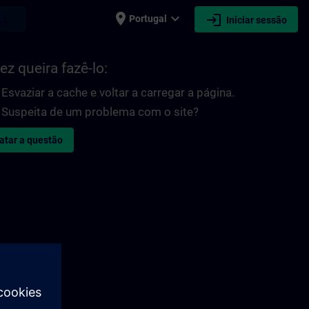
place
expand_more
login
earch
Portugal
Iniciar sessão
ez queira fazê-lo:
Esvaziar a cache e voltar a carregar a página.
Suspeita de um problema com o site?
atar a questão