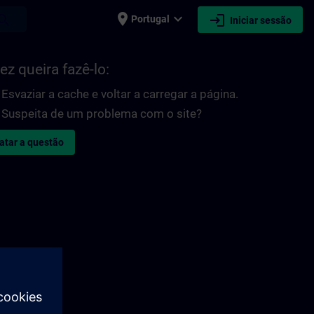
place
expand_more
login
earch
Portugal
Iniciar sessão
ez queira fazê-lo:
Esvaziar a cache e voltar a carregar a página.
Suspeita de um problema com o site?
atar a questão