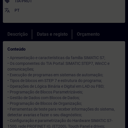
sell
TIA-PRO1
translate
PT
Descrição
Datas e registo
Orçamento
Conteúdo
• Apresentação e características da família SIMATIC S7;
• Os componentes do TIA Portal: SIMATIC STEP7, WinCC e
comunicações;
• Execução de programas em sistemas de automação;
• Tipos de blocos em STEP 7 e estrutura do programa;
• Operações de Lógica Binária e Digital em LAD ou FBD;
• Programação de Blocos Parametrizáveis;
• Gestão de Dados com Blocos de Dados;
• Programação de Blocos de Organização;
• Ferramentas de teste para receber informações do sistema,
detectar avarias e fazer o seu diagnóstico;
• Configuração e parametrização do Hardware SIMATIC S7-
1500, rede PROFINET IO, (ET200), Touch Panel e drives;