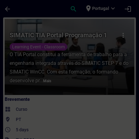
Avançar para Conteúdo Principal
Página carregada
place
expand_more
arrow_back
search
login
Portugal
Curso - SIMATIC TIA Portal Programação 
SIMATIC TIA Portal Programação 1
more_vert
Learning Event - Classroom
O TIA Portal constitui a ferramenta de trabalho para a
engenharia integrada através do SIMATIC STEP 7 e do
SIMATIC WinCC. Com esta formação, o formando
desenvolve pr...
Mais
Brevemente
widgets
Curso
where_to_vote
PT
access_time
5 days