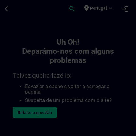
Avançar para Conteúdo Principal
Página carregada
place
expand_more
arrow_back
search
login
Portugal
Toc | SITRAIN
Uh Oh!
Deparámo-nos com alguns
problemas
Talvez queira fazê-lo:
Esvaziar a cache e voltar a carregar a
página.
Suspeita de um problema com o site?
Relatar a questão