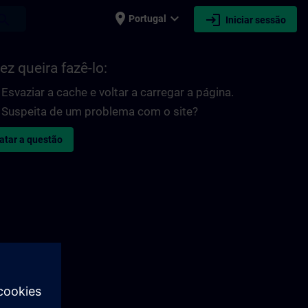
place
expand_more
login
earch
Portugal
Iniciar sessão
ez queira fazê-lo:
Esvaziar a cache e voltar a carregar a página.
Suspeita de um problema com o site?
atar a questão