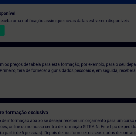
sponível
e receba uma notificação assim que novas datas estiverem disponíveis.
m os preços de tabela para esta formação, por exemplo, para o seu dep
o. Primeiro, terá de fornecer alguns dados pessoais e, em seguida, recebe
re formação exclusiva
o de informação abaixo se desejar receber um orçamento para um curso
ções, online ou no nosso centro de formação SITRAIN. Este tipo de pedido
 partir de 6 pessoas). Depois de nos fornecer os seus dados de contact