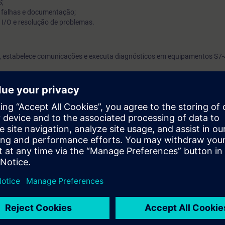
;
 falhas e documentação;
 I/O e resolução de problemas.
 estabelece comunicações e executa diagnósticos em equipamentos S7
ntos de SIMATIC S7 equivalentes aos cursos ST-PRO1 ou ST-SERV2.