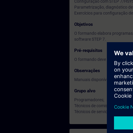
Configuração com STEP 7/HSYS
Parametrização, diagnóstico de
Exercícios para configuração de
Objetivos
O formando elabora programas,
software STEP 7.
Pré-requisitos
O formando deve ter conhecime
Observações
Manuais disponíveis em Inglês.
Grupo alvo
Programadores;
Técnicos de comissionamento;
Técnicos de service.