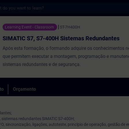
s
 S7-400H Sistemas Redundantes - Formaçã
Learning Event - Classroom
ST-7H400H
SIMATIC S7, S7-400H Sistemas Redundantes
Após esta formação, o formando adquire os conhecimentos n
que permitem executar a montagem, programação e manuten
sistemas redundantes e de segurança.
to
Orçamento
dantes;
es, sistemas redundantes SIMATIC S7-400H;
/O, sincronização, ligações, autoteste, princípio de operação, gestão de e