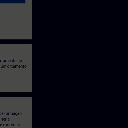
artamento de
rá um orçamento
 de formação
 seria
o e as suas