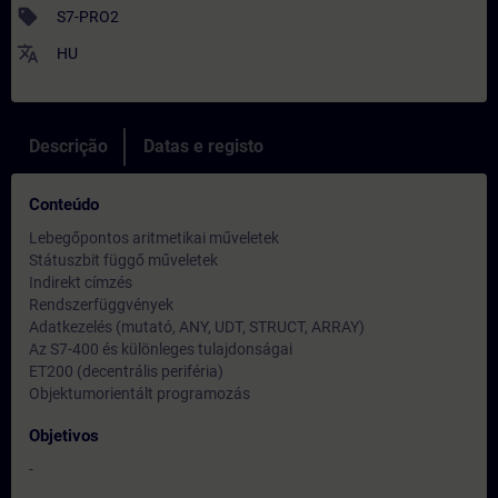
sell
S7-PRO2
translate
HU
Descrição
Datas e registo
Conteúdo
Lebegőpontos aritmetikai műveletek
Státuszbit függő műveletek
Indirekt címzés
Rendszerfüggvények
Adatkezelés (mutató, ANY, UDT, STRUCT, ARRAY)
Az S7-400 és különleges tulajdonságai
ET200 (decentrális periféria)
Objektumorientált programozás
Objetivos
-