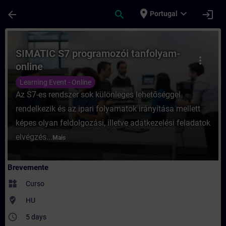
Avançar para Conteúdo Principal
Página carregada
place
expand_more
arrow_back
search
login
Portugal
Curso - SIMATIC S7 programozói tanfolya
SIMATIC S7 programozói tanfolyam-
more_vert
online
Learning Event - Online
Az S7-es rendszer sok különleges lehetőséggel
rendelkezik és az ipari folyamatok irányítása mellett
képes olyan feldolgozási, illetve adatkezelési feladatok
elvégzés...
Mais
Brevemente
widgets
Curso
where_to_vote
HU
access_time
5 days