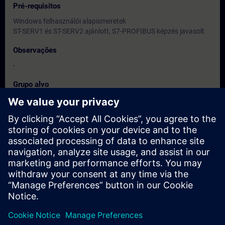
Pré-requisitos
Windows felhasználói alapismeretek
ST-SERV1 és ST-SERV2 ajánlott, S7-PROFIBUS képzés javasolt
Observações
-
Grupo alvo
Programozók és vezető karbantartók
Datas e registo
Atualmente, nenhum evento disponível
Inscreva-se na lista de espera e receba uma notificação assim
que novas datas estiverem disponíveis.
Ativar serviço de notificação