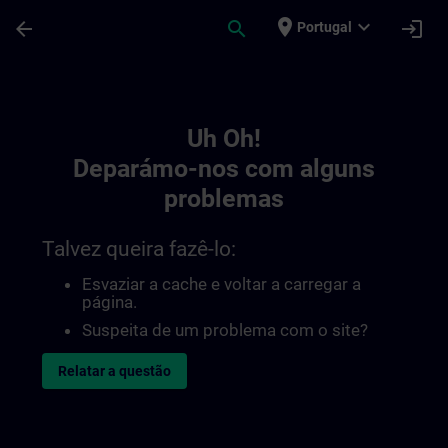
Avançar para Conteúdo Principal
Página carregada
place
expand_more
arrow_back
search
login
Portugal
Toc | SITRAIN
Uh Oh!
Deparámo-nos com alguns
problemas
Talvez queira fazê-lo:
Esvaziar a cache e voltar a carregar a
página.
Suspeita de um problema com o site?
Relatar a questão