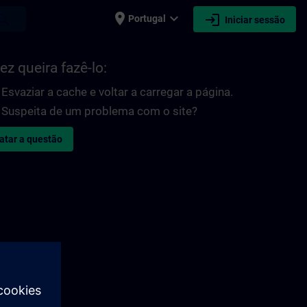
place
expand_more
login
earch
Portugal
Iniciar sessão
ez queira fazê-lo:
Esvaziar a cache e voltar a carregar a página.
Suspeita de um problema com o site?
atar a questão