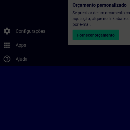
Orçamento personalizado
Se precisar de um orçamento co
aquisição, clique no link abaix
por e-mail.
settings
Configurações
Fornecer orçamento
apps
Apps
help_outline
Ajuda