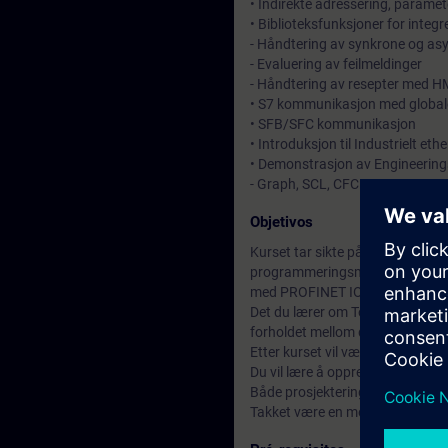
• Indirekte adressering, paramet
• Biblioteksfunksjoner for integr
- Håndtering av synkrone og asy
- Evaluering av feilmeldinger
- Håndtering av resepter med H
• S7 kommunikasjon med global
• SFB/SFC kommunikasjon
• Introduksjon til Industrielt eth
• Demonstrasjon av Engineerings
- Graph, SCL, CFC
Objetivos
Kurset tar sikte på å øke dine 
programmeringsmulighetene i SIMA
med PROFINET IO.
Det du lærer om Totally Integrate
forholdet mellom de forskjellig
Etter kurset vil være i stand ti
Du vil lære å opprette gjenbrukb
Både prosjekterings- og enginee
Takket være en mer omfattende fo