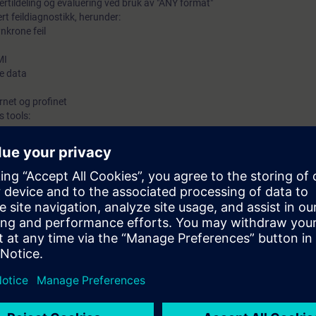
ertildeling og evaluering ved bruk av "ANY format"
ert feildiagnostikk, herunder:
nkrone feil
MI
e data
ernet og profinet
 tools:
kunnskaper basert på tidligere programmeringskurs og lære de mer komple
TIC S7. Vi bruker WinCC Flexible til resepthåndtering og setter i gang d
d Automation(TIA) gir deg er et totaloverblikk over ditt anlegg og hjelpe d
e komponentene.
l å strukturere og lage komplekse SIMATIC S7-program.
are blokker i en prosesslinje, som vil kunne brukes i andre programmer.
rings-tid vil reduseres gjennom standardiserte programmer.
rståelse for TIA, vil du bli mer kreativ og få økt motivasjon.