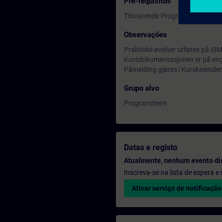
Pré-requisitos
Tilsvarende Programmering 2 
Observações
Praktiske øvelser utføres på SI
Kursdokumentasjonen er på eng
Påmelding gjøres i Kurskalender
Grupo alvo
Programmere
Datas e registo
Atualmente, nenhum evento di
Inscreva-se na lista de espera 
Ativar serviço de notificação