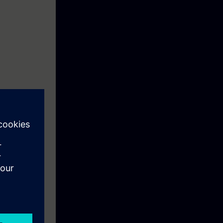
kse
istribuert I/O
eg til å forstå