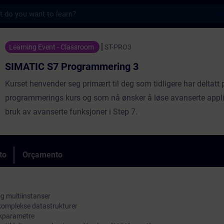
s
Programmering 3 - Formação - Formação -
Learning Event - Classroom
ST-PRO3
SIMATIC S7 Programmering 3
Kurset henvender seg primært til deg som tidligere har deltatt 
programmerings kurs og som nå ønsker å løse avanserte appl
bruk av avanserte funksjoner i Step 7.
to
Orçamento
og multiinstanser
 komplekse datastrukturer
kkparametre