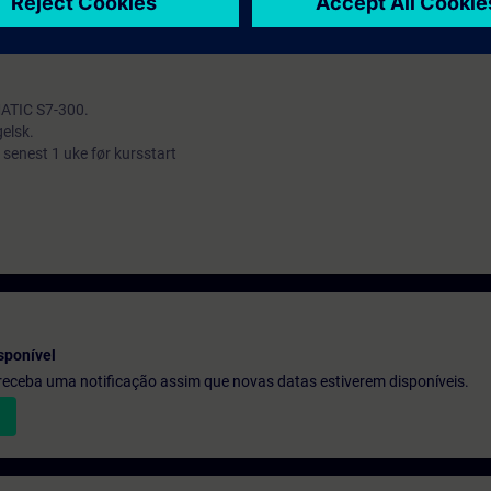
kurs og god programmeringskunnskap
MATIC S7-300.
elsk.
 senest 1 uke før kursstart
sponível
e receba uma notificação assim que novas datas estiverem disponíveis.