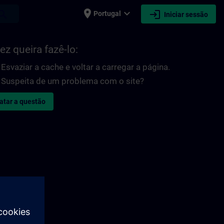
place
expand_more
login
earch
Portugal
Iniciar sessão
ez queira fazê-lo:
Esvaziar a cache e voltar a carregar a página.
Suspeita de um problema com o site?
atar a questão