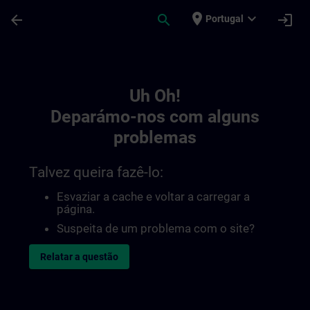
Avançar para Conteúdo Principal
Página carregada
place
expand_more
arrow_back
search
login
Portugal
Toc | SITRAIN
Uh Oh!
Deparámo-nos com alguns
problemas
Talvez queira fazê-lo:
Esvaziar a cache e voltar a carregar a
página.
Suspeita de um problema com o site?
Relatar a questão