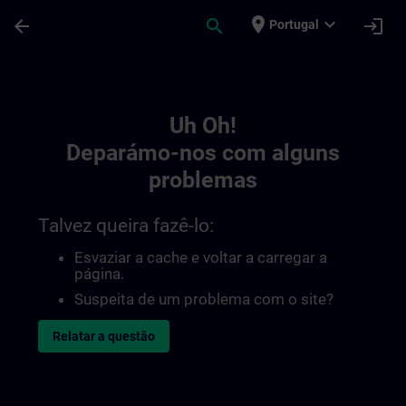
Avançar para Conteúdo Principal
Página carregada
place
expand_more
arrow_back
search
login
Portugal
Toc | SITRAIN
Uh Oh!
Deparámo-nos com alguns
problemas
Talvez queira fazê-lo:
Esvaziar a cache e voltar a carregar a
página.
Suspeita de um problema com o site?
Relatar a questão