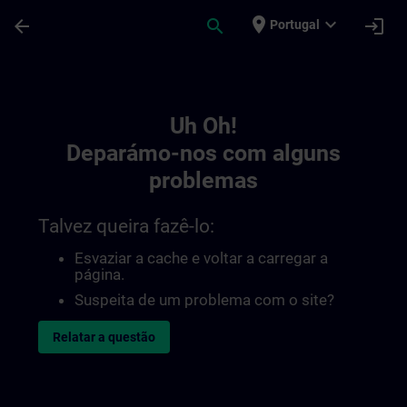
Avançar para Conteúdo Principal
Página carregada
place
expand_more
arrow_back
search
login
Portugal
Toc | SITRAIN
Uh Oh!
Deparámo-nos com alguns
problemas
Talvez queira fazê-lo:
Esvaziar a cache e voltar a carregar a
página.
Suspeita de um problema com o site?
Relatar a questão