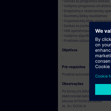
• Darbas su programos blokais:
• Valdymo programos struktūri
• Dvejetainių ir skaitmeninių op
• Duomenų blokų naudojimas;
• Organizacinių blokų programa
• Darbas su įrankiais, klaidų pai
• HMI operatoriaus pultų įvadas
• Valdymo algoritmo išsaugojim
• Praktinės užduotys atliekamos
Objetivos
-
Pré-requisitos
Pradinis automatikos žinios
Observações
Po kursų yra išduodami SITRAIN
elektroninėje laikmenoje (anglų ka
kituose SITRAIN kursuose.
AL :N / ECCN: N