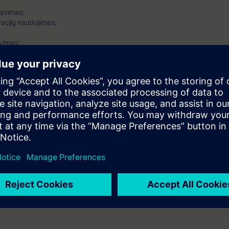
zavimas;
eracijų naudojimas;
vimas;
eška ir taisymas;
;
as ir dokumentavimas;
 su konvejerio modeliu.
 sertifikatai. Dalyviai gauna metodinę medžiagą
lba). Taip pat vėliau savo žinias gali nuosekliai gilinti