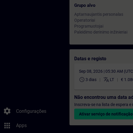
Grupo alvo
Aptarnaujantis personalas
Operatoriai
Programuotojai
Paleidimo derinimo inžinieriai
Datas e registo
Sep 08, 2026 | 05:30 AM (UT
schedule
translate
3 dias
LT
€ 1.08
Não encontrou uma data a
Inscreva-se na lista de espera 
settings
Configurações
Ativar serviço de notificação
apps
Apps