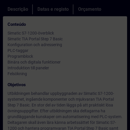
Descrição
Datas e registo
Orçamento
Conteúdo
Simatic S7-1200-överblick
Simatic TIA Portal Step 7 Basic
Konfiguration och adressering
PLC-taggar
Programblock
Binära och digitala funktioner
Introduktion till paneler
Felsökning
Objetivos
Utbildningen behandlar uppbyggnaden av Simatic S7-1200-
systemet, ingående komponenter och mjukvaran TIA Portal
Step 7 Basic. En stor del av tiden läggs på att praktiskt lösa
övningsuppgifter. Efter utbildningen ska deltagarna ha
grundläggande kunskaper om automatisering med PLC-system.
Deltagaren skall även lära känna arbetssättet för Simatic S7-
1200 och hantera programvaran TIA Portal Step 7 Basic samt