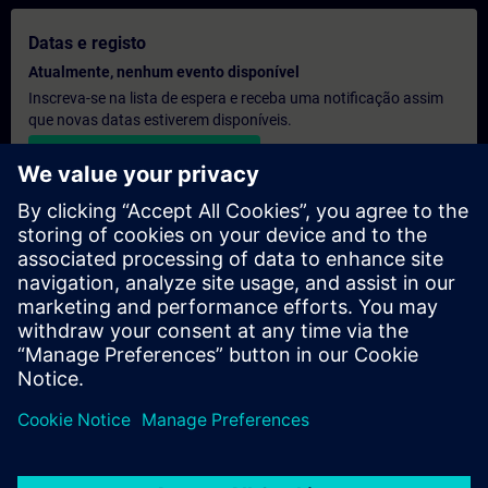
Datas e registo
Atualmente, nenhum evento disponível
Inscreva-se na lista de espera e receba uma notificação assim
que novas datas estiverem disponíveis.
Ativar serviço de notificação
Orçamento personalizado
Se precisar de um orçamento com os preços de tabela para esta
formação, por exemplo, para o seu departamento de aquisição,
clique no link abaixo. Primeiro, terá de fornecer alguns dados
pessoais e, em seguida, receberá um orçamento por e-mail.
Fornecer orçamento