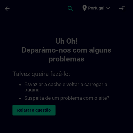
Avançar para Conteúdo Principal
Página carregada
place
expand_more
arrow_back
search
login
Portugal
Toc | SITRAIN
Uh Oh!
Deparámo-nos com alguns
problemas
Talvez queira fazê-lo:
Esvaziar a cache e voltar a carregar a
página.
Suspeita de um problema com o site?
Relatar a questão