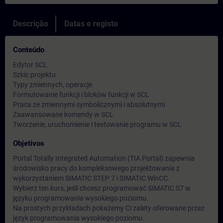
Descrição
Datas e registo
Conteúdo
Edytor SCL
Szkic projektu
Typy zmiennych, operacje
Formułowanie funkcji i bloków funkcji w SCL
Praca ze zmiennymi symbolicznymi i absolutnymi
Zaawansowane komendy w SCL
Tworzenie, uruchomienie i testowanie programu w SCL
Objetivos
Portal Totally Integrated Automation (TIA Portal) zapewnia
środowisko pracy do kompleksowego projektowania z
wykorzystaniem SIMATIC STEP 7 i SIMATIC WinCC.
Wybierz ten kurs, jeśli chcesz programować SIMATIC S7 w
języku programowania wysokiego poziomu.
Na prostych przykładach pokażemy Ci zalety oferowane przez
język programowania wysokiego poziomu.