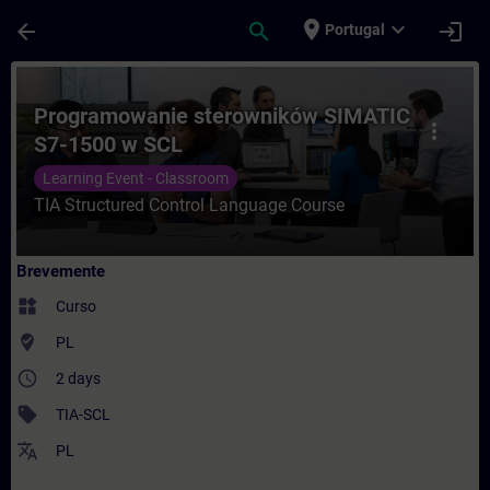
Avançar para Conteúdo Principal
Página carregada
place
expand_more
arrow_back
search
login
Portugal
Curso - Programowanie sterowników SIMA
Programowanie sterowników SIMATIC
more_vert
S7-1500 w SCL
Learning Event - Classroom
TIA Structured Control Language Course
Brevemente
widgets
Curso
where_to_vote
PL
access_time
2 days
sell
TIA-SCL
translate
PL