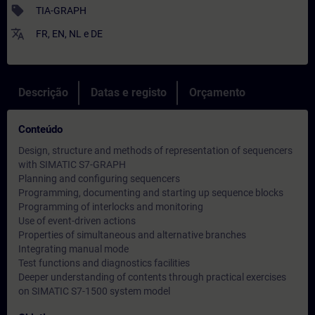
sell
TIA-GRAPH
translate
FR
,
EN
,
NL
e
DE
Descrição
Datas e registo
Orçamento
Conteúdo
Design, structure and methods of representation of sequencers
with SIMATIC S7-GRAPH
Planning and configuring sequencers
Programming, documenting and starting up sequence blocks
Programming of interlocks and monitoring
Use of event-driven actions
Properties of simultaneous and alternative branches
Integrating manual mode
Test functions and diagnostics facilities
Deeper understanding of contents through practical exercises
on SIMATIC S7-1500 system model