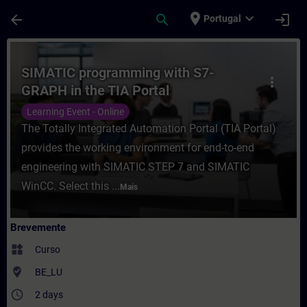
Avançar para Conteúdo Principal
Página carregada
place
expand_more
arrow_back
search
login
Portugal
Curso - SIMATIC programming with S7-GRA
SIMATIC programming with S7-
more_vert
GRAPH in the TIA Portal
Learning Event - Online
The Totally Integrated Automation Portal (TIA Portal)
provides the working environment for end-to-end
engineering with SIMATIC STEP 7 and SIMATIC
WinCC. Select this ...
Mais
Brevemente
widgets
Curso
where_to_vote
BE_LU
access_time
2 days