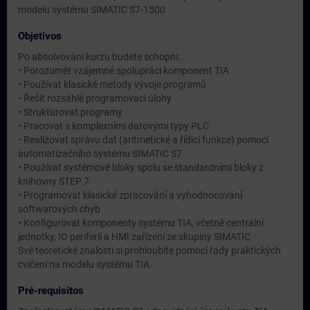
modelu systému SIMATIC S7-1500
Objetivos
Po absolvování kurzu budete schopni:
• Porozumět vzájemné spolupráci komponent TIA
• Používat klasické metody vývoje programů
• Řešit rozsáhlé programovací úlohy
• Strukturovat programy
• Pracovat s komplexními datovými typy PLC
• Realizovat správu dat (aritmetické a řídicí funkce) pomocí
automatizačního systému SIMATIC S7
• Používat systémové bloky spolu se standardními bloky z
knihovny STEP 7
• Programovat klasické zpracování a vyhodnocování
softwarových chyb
• Konfigurovat komponenty systému TIA, včetně centrální
jednotky, IO periferií a HMI zařízení ze skupiny SIMATIC
Své teoretické znalosti si prohloubíte pomocí řady praktických
cvičení na modelu systému TIA.
Pré-requisitos