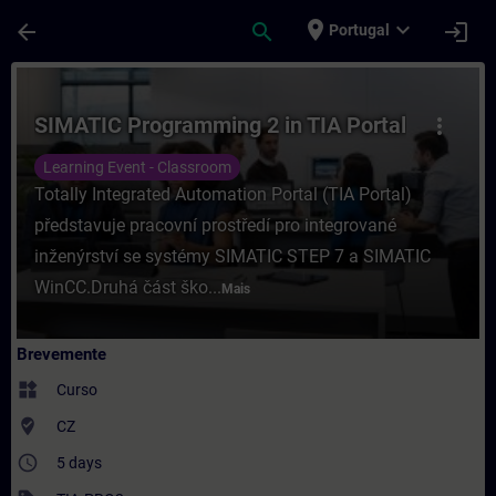
Avançar para Conteúdo Principal
Página carregada
place
expand_more
arrow_back
search
login
Portugal
Curso - SIMATIC Programming 2 in TIA Por
SIMATIC Programming 2 in TIA Portal
more_vert
Learning Event - Classroom
Totally Integrated Automation Portal (TIA Portal)
představuje pracovní prostředí pro integrované
inženýrství se systémy SIMATIC STEP 7 a SIMATIC
WinCC.Druhá část ško...
Mais
Brevemente
widgets
Curso
where_to_vote
CZ
access_time
5 days