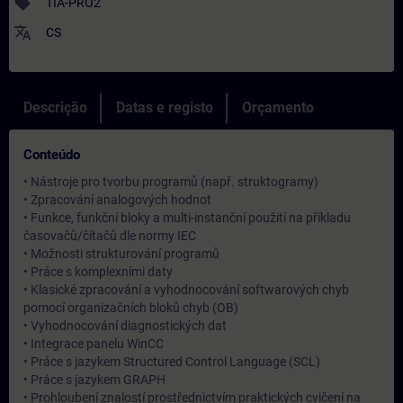
sell
TIA-PRO2
translate
CS
Descrição
Datas e registo
Orçamento
Conteúdo
• Nástroje pro tvorbu programů (např. struktogramy)
• Zpracování analogových hodnot
• Funkce, funkční bloky a multi-instanční použití na příkladu
časovačů/čítačů dle normy IEC
• Možnosti strukturování programů
• Práce s komplexními daty
• Klasické zpracování a vyhodnocování softwarových chyb
pomocí organizačních bloků chyb (OB)
• Vyhodnocování diagnostických dat
• Integrace panelu WinCC
• Práce s jazykem Structured Control Language (SCL)
• Práce s jazykem GRAPH
• Prohloubení znalostí prostřednictvím praktických cvičení na