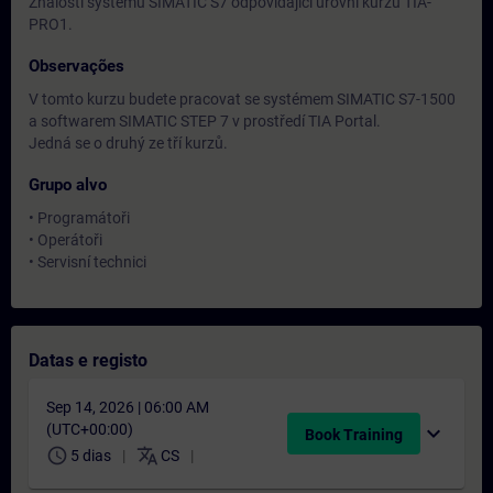
Znalosti systému SIMATIC S7 odpovídající úrovni kurzu TIA-
PRO1.
Observações
V tomto kurzu budete pracovat se systémem SIMATIC S7-1500
a softwarem SIMATIC STEP 7 v prostředí TIA Portal.
Jedná se o druhý ze tří kurzů.
Grupo alvo
• Programátoři
• Operátoři
• Servisní technici
Datas e registo
Sep 14, 2026 | 06:00 AM
(UTC+00:00)
expand_more
Book Training
schedule
translate
5 dias
CS