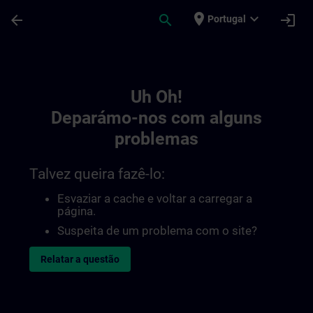
Avançar para Conteúdo Principal
Página carregada
place
expand_more
arrow_back
search
login
Portugal
Toc | SITRAIN
Uh Oh!
Deparámo-nos com alguns
problemas
Talvez queira fazê-lo:
Esvaziar a cache e voltar a carregar a
página.
Suspeita de um problema com o site?
Relatar a questão