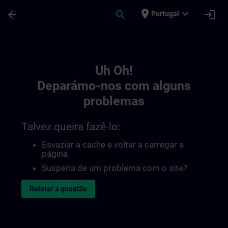
Avançar para Conteúdo Principal
Página carregada
place
expand_more
arrow_back
search
login
Portugal
Toc | SITRAIN
Uh Oh!
Deparámo-nos com alguns
problemas
Talvez queira fazê-lo:
Esvaziar a cache e voltar a carregar a
página.
Suspeita de um problema com o site?
Relatar a questão