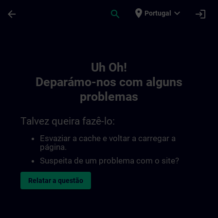
Avançar para Conteúdo Principal
Página carregada
place
expand_more
arrow_back
search
login
Portugal
Toc | SITRAIN
Uh Oh!
Deparámo-nos com alguns
problemas
Talvez queira fazê-lo:
Esvaziar a cache e voltar a carregar a
página.
Suspeita de um problema com o site?
Relatar a questão