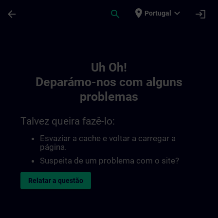
Avançar para Conteúdo Principal
Página carregada
place
expand_more
arrow_back
search
login
Portugal
Toc | SITRAIN
Uh Oh!
Deparámo-nos com alguns
problemas
Talvez queira fazê-lo:
Esvaziar a cache e voltar a carregar a
página.
Suspeita de um problema com o site?
Relatar a questão