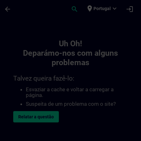
Avançar para Conteúdo Principal
Página carregada
place
expand_more
arrow_back
search
login
Portugal
Toc | SITRAIN
Uh Oh!
Deparámo-nos com alguns
problemas
Talvez queira fazê-lo:
Esvaziar a cache e voltar a carregar a
página.
Suspeita de um problema com o site?
Relatar a questão