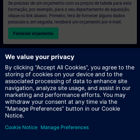
Se precisar de um orçamento com os preços de tabela para esta
formação, por exemplo, para o seu departamento de aquisição,
clique no link abaixo. Primeiro, terá de fornecer alguns dados
pessoais e, em seguida, receberá um orçamento por e-mail.
Fornecer orçamento
Pedido de informações sobre formação exclusiva
Preencha o formulário de pedido de informação abaixo se
desejar receber um orçamento para um curso de formação
exclusiva, seja nas suas instalações, online ou no nosso centro
de formação SITRAIN. Este tipo de pedido seria adequado para
grupos maiores (a partir de 6 pessoas). Depois de nos fornecer
os seus dados de contacto e as suas necessidades de
formação, receberá um orçamento da nossa parte.
Solicitar orçamento exclusivo