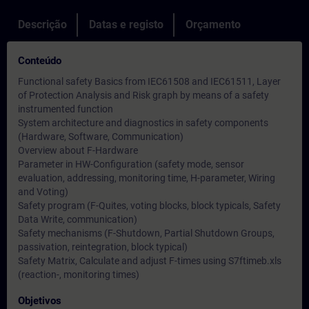
Descrição
Datas e registo
Orçamento
Conteúdo
Functional safety Basics from IEC61508 and IEC61511, Layer
of Protection Analysis and Risk graph by means of a safety
instrumented function
System architecture and diagnostics in safety components
(Hardware, Software, Communication)
Overview about F-Hardware
Parameter in HW-Configuration (safety mode, sensor
evaluation, addressing, monitoring time, H-parameter, Wiring
and Voting)
Safety program (F-Quites, voting blocks, block typicals, Safety
Data Write, communication)
Safety mechanisms (F-Shutdown, Partial Shutdown Groups,
passivation, reintegration, block typical)
Safety Matrix, Calculate and adjust F-times using S7ftimeb.xls
(reaction-, monitoring times)
Objetivos