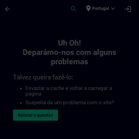
Avançar para Conteúdo Principal
Página carregada
place
expand_more
arrow_back
search
login
Portugal
Toc | SITRAIN
Uh Oh!
Deparámo-nos com alguns
problemas
Talvez queira fazê-lo:
Esvaziar a cache e voltar a carregar a
página.
Suspeita de um problema com o site?
Relatar a questão