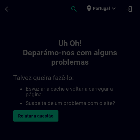
Avançar para Conteúdo Principal
Página carregada
place
expand_more
arrow_back
search
login
Portugal
Toc | SITRAIN
Uh Oh!
Deparámo-nos com alguns
problemas
Talvez queira fazê-lo:
Esvaziar a cache e voltar a carregar a
página.
Suspeita de um problema com o site?
Relatar a questão